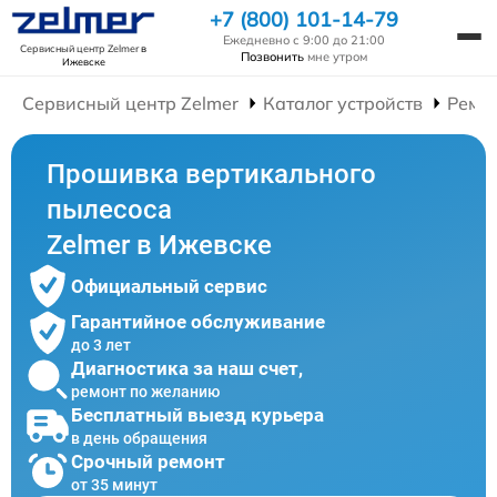
+7 (800) 101-14-79
Ежедневно с 9:00 до 21:00
Сервисный центр Zelmer
в
Позвонить
мне утром
Ижевске
Сервисный центр Zelmer
Каталог устройств
Ремо
Прошивка вертикального
пылесоса
Zelmer в Ижевске
Официальный сервис
Гарантийное обслуживание
до 3 лет
Диагностика за наш счет,
ремонт по желанию
Бесплатный выезд курьера
в день обращения
Срочный ремонт
от 35 минут