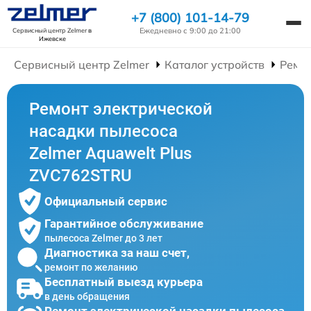
+7 (800) 101-14-79
Ежедневно с 9:00 до 21:00
Сервисный центр Zelmer
в
Ижевске
Сервисный центр Zelmer
Каталог устройств
Ремо
Ремонт электрической
насадки пылесоса
Zelmer Aquawelt Plus
ZVC762STRU
Официальный сервис
Гарантийное обслуживание
пылесоса Zelmer до 3 лет
Диагностика за наш счет,
ремонт по желанию
Бесплатный выезд курьера
в день обращения
Ремонт электрической насадки пылесоса