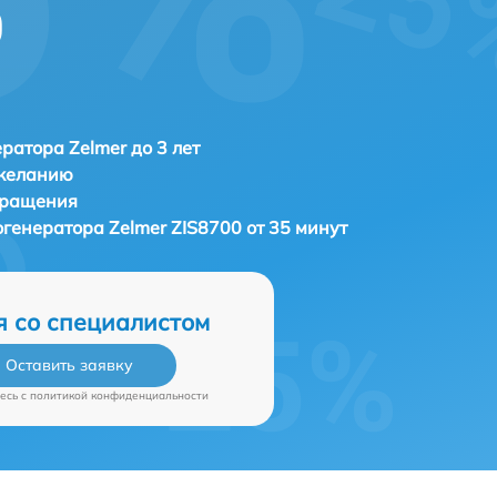
0
ратора Zelmer до 3 лет
 желанию
бращения
огенератора
Zelmer ZIS8700 от 35 минут
я со специалистом
Оставить заявку
есь c
политикой конфиденциальности