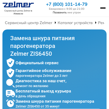
+7 (800) 101-14-79
Ежедневно с 9:00 до 21:00
Сервисный центр Zelmer
в
Позвонить
мне утром
Ижевске
Сервисный центр Zelmer
Каталог устройств
Ремо
Замена шнура питания
парогенератора
Zelmer ZIS6450
Официальный сервис
Гарантийное обслуживание
парогенератора Zelmer до 3 лет
Диагностика за наш счет,
ремонт по желанию
Бесплатный выезд курьера
в день обращения
Замена шнура питания парогенератора
Zelmer ZIS6450 от 35 минут