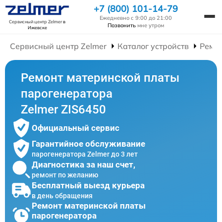
+7 (800) 101-14-79
Ежедневно с 9:00 до 21:00
Сервисный центр Zelmer
в
Позвонить
мне утром
Ижевске
Сервисный центр Zelmer
Каталог устройств
Ремо
Ремонт материнской платы
парогенератора
Zelmer ZIS6450
Официальный сервис
Гарантийное обслуживание
парогенератора Zelmer до 3 лет
Диагностика за наш счет,
ремонт по желанию
Бесплатный выезд курьера
в день обращения
Ремонт материнской платы
парогенератора