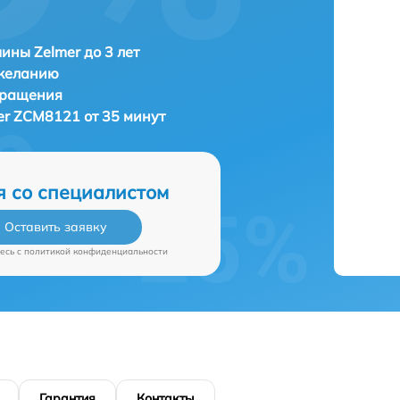
ны Zelmer до 3 лет
 желанию
бращения
er ZCM8121 от 35 минут
я со специалистом
Оставить заявку
есь c
политикой конфиденциальности
Гарантия
Контакты