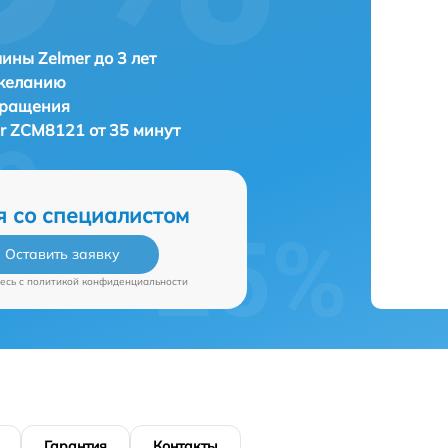
ны Zelmer до 3 лет
 желанию
бращения
r ZCM8121 от 35 минут
я со специалистом
Оставить заявку
есь c
политикой конфиденциальности
Гарантия
Контакты