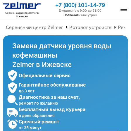
+7 (800) 101-14-79
Ежедневно с 9:00 до 21:00
Сервисный центр Zelmer
в
Позвонить
мне утром
Ижевске
Сервисный центр Zelmer
Каталог устройств
Ремо
Замена датчика уровня воды
кофемашины
Zelmer в Ижевске
Официальный сервис
Гарантийное обслуживание
до 3 лет
Диагностика за наш счет,
ремонт по желанию
Бесплатный выезд курьера
в день обращения
Срочный ремонт
от 35 минут