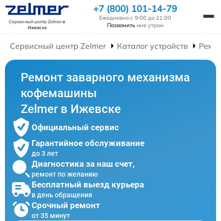
+7 (800) 101-14-79
Ежедневно с 9:00 до 21:00
Сервисный центр Zelmer
в
Позвонить
мне утром
Ижевске
Сервисный центр Zelmer
Каталог устройств
Ремо
Ремонт заварного механизма
кофемашины
Zelmer в Ижевске
Официальный сервис
Гарантийное обслуживание
до 3 лет
Диагностика за наш счет,
ремонт по желанию
Бесплатный выезд курьера
в день обращения
Срочный ремонт
от 35 минут