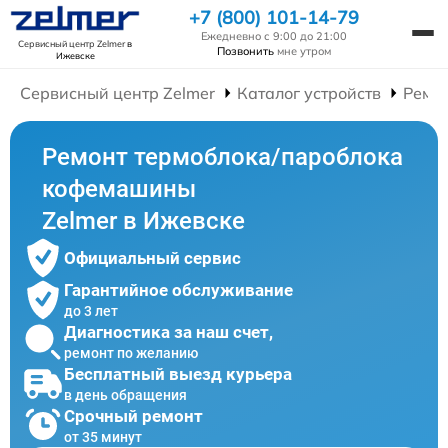
+7 (800) 101-14-79
Ежедневно с 9:00 до 21:00
Сервисный центр Zelmer
в
Позвонить
мне утром
Ижевске
Сервисный центр Zelmer
Каталог устройств
Ремо
Ремонт термоблока/пароблока
кофемашины
Zelmer в Ижевске
Официальный сервис
Гарантийное обслуживание
до 3 лет
Диагностика за наш счет,
ремонт по желанию
Бесплатный выезд курьера
в день обращения
Срочный ремонт
от 35 минут